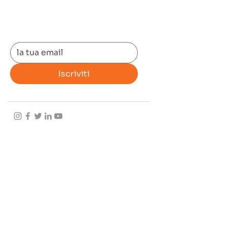
Iscriviti alla
Newletter
Iscriviti
Useful Link
Home
Prodotti
Ci siamo
Ricambi
Servizi
auto
Privacy
Carrelli
policy
elevatori