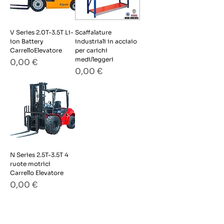
V Series 2.0T-3.5T Li-
Scaffalature
ion Battery
industriali in acciaio
CarrelloElevatore
per carichi
medi/leggeri
Prezzo
0,00 €
Prezzo
0,00 €
N Series 2.5T-3.5T 4
ruote motrici
Carrello Elevatore
Prezzo
0,00 €